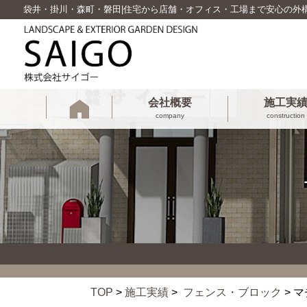
袋井・掛川・森町・磐田|住宅から店舗・オフィス・工場まで安心の外
会社概要
施工実
company
construction
TOP
>
施工実績
>
フェンス・ブロック
> 