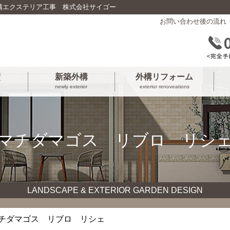
構エクステリア工事 株式会社サイゴー
お問い合わせ後の流れ
績
新築外構
外構リフォーム
newly exterior
exterior renoveations
マチダマゴス リブロ リシ
LANDSCAPE & EXTERIOR GARDEN DESIGN
マチダマゴス リブロ リシェ