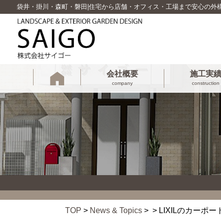
袋井・掛川・森町・磐田|住宅から店舗・オフィス・工場まで安心の外
会社概要
施工実
company
construction
TOP
>
News & Topics
> > LIXILのカーポー