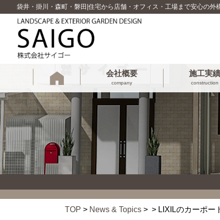
袋井・掛川・森町・磐田|住宅から店舗・オフィス・工場まで安心の外
会社概要
施工実
company
construction
TOP
>
News & Topics
> > LIXILのカーポー