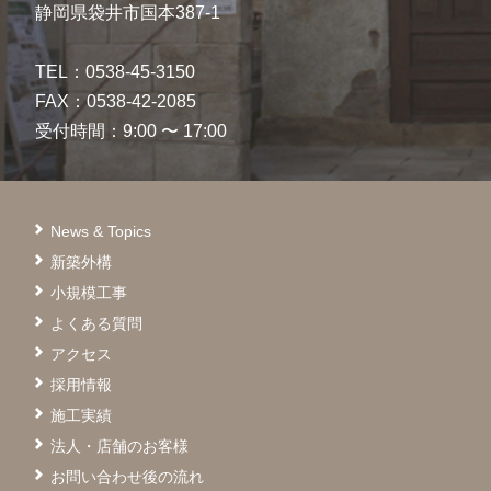
静岡県袋井市国本387-1
TEL：0538-45-3150
FAX：0538-42-2085
受付時間：9:00 〜 17:00
News & Topics
新築外構
小規模工事
よくある質問
アクセス
採用情報
施工実績
法人・店舗のお客様
お問い合わせ後の流れ