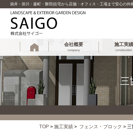
袋井・掛川・森町・磐田|住宅から店舗・オフィス・工場まで安心の外
会社概要
施工実
company
construction
三
TOP
>
施工実績
>
フェンス・ブロック
> 