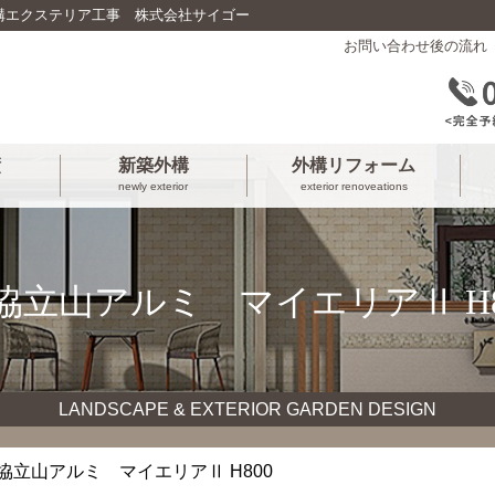
構エクステリア工事 株式会社サイゴー
お問い合わせ後の流れ
績
新築外構
外構リフォーム
newly exterior
exterior renoveations
協立山アルミ マイエリアⅡ H8
LANDSCAPE & EXTERIOR GARDEN DESIGN
三協立山アルミ マイエリアⅡ H800