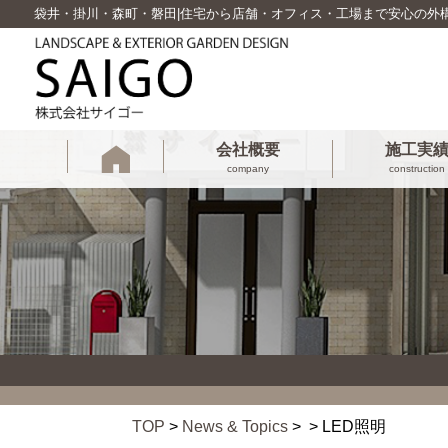
袋井・掛川・森町・磐田|住宅から店舗・オフィス・工場まで安心の外
会社概要
施工実
company
construction
TOP
>
News & Topics
> > LED照明