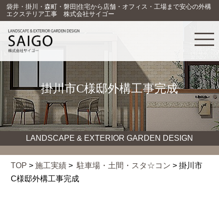
袋井・掛川・森町・磐田|住宅から店舗・オフィス・工場まで安心の外構
エクステリア工事 株式会社サイゴー
掛川市C様邸外構工事完成
LANDSCAPE & EXTERIOR GARDEN DESIGN
TOP
>
施工実績
>
駐車場・土間・スタ☆コン
> 掛川市
C様邸外構工事完成