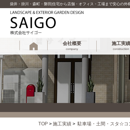
袋井・掛川・森町・磐田|住宅から店舗・オフィス・工場まで安心の外
会社概要
施工実
company
construction
TOP
>
施工実績
>
駐車場・土間・スタ☆コ