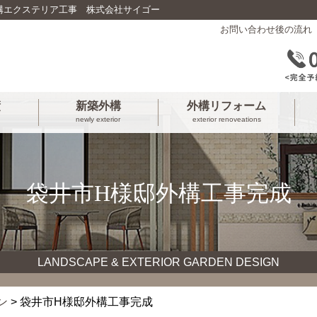
構エクステリア工事 株式会社サイゴー
お問い合わせ後の流れ
績
新築外構
外構リフォーム
newly exterior
exterior renoveations
袋井市H様邸外構工事完成
LANDSCAPE & EXTERIOR GARDEN DESIGN
ン
> 袋井市H様邸外構工事完成