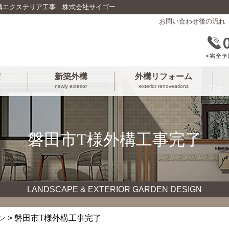
構エクステリア工事 株式会社サイゴー
お問い合わせ後の流れ
績
新築外構
外構リフォーム
newly exterior
exterior renoveations
磐田市T様外構工事完了
LANDSCAPE & EXTERIOR GARDEN DESIGN
ン
> 磐田市T様外構工事完了