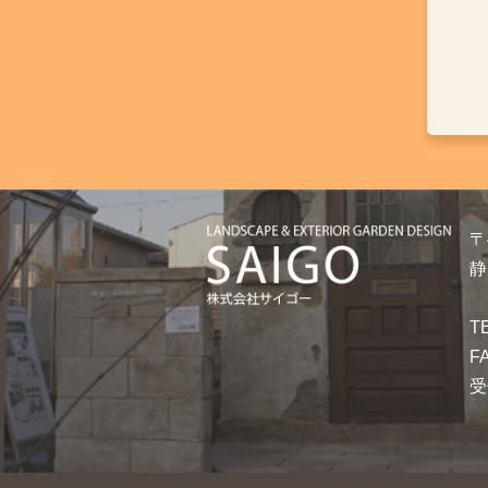
〒
静
T
F
受