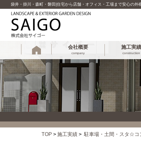
袋井・掛川・森町・磐田|住宅から店舗・オフィス・工場まで安心の外
会社概要
施工実
company
construction
TOP
>
施工実績
>
駐車場・土間・スタ☆コ