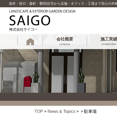
袋井・掛川・森町・磐田|住宅から店舗・オフィス・工場まで安心の外
会社概要
施工実
company
construction
TOP
>
News & Topics
> > 駐車場