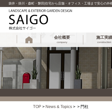
袋井・掛川・森町・磐田|住宅から店舗・オフィス・工場まで安心の外
会社概要
施工実
company
construction
TOP
>
News & Topics
> > 門柱