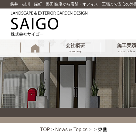
袋井・掛川・森町・磐田|住宅から店舗・オフィス・工場まで安心の外
会社概要
施工実
company
construction
TOP
>
News & Topics
> > 東側